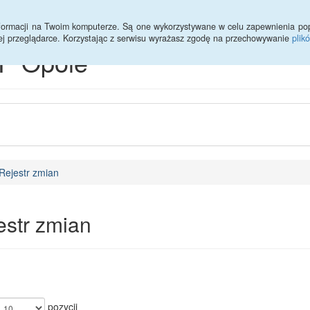
informacji na Twoim komputerze. Są one wykorzystywane w celu zapewnienia po
ej przeglądarce. Korzystając z serwisu wyrażasz zgodę na przechowywanie
plik
P Opole
Rejestr zmian
estr zmian
pozycji