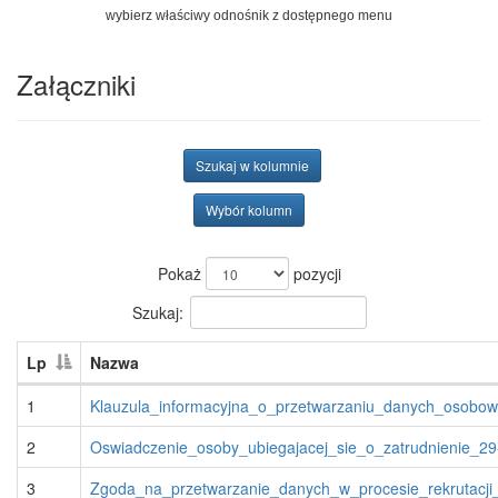
wybierz właściwy odnośnik z dostępnego menu
Załączniki
Szukaj w kolumnie
Wybór kolumn
Pokaż
pozycji
Szukaj:
Lp
Nazwa
1
Klauzula_informacyjna_o_przetwarzaniu_danych_osobo
2
Oswiadczenie_osoby_ubiegajacej_sie_o_zatrudnienie_2
3
Zgoda_na_przetwarzanie_danych_w_procesie_rekrutacji