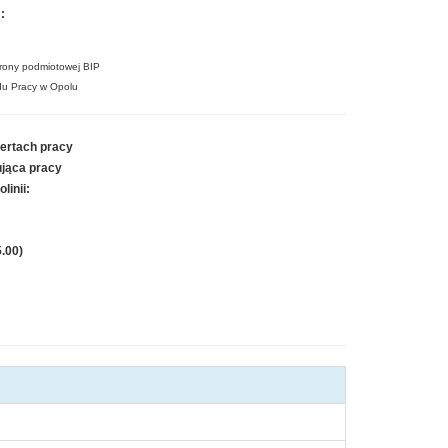
:
rony podmiotowej BIP
ędu Pracy w Opolu
fertach pracy
ująca pracy
linii:
5.00)