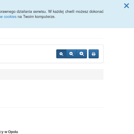
Przycisk wyszukaj duży
Szukaj
prawnego działania serwisu. W każdej chwili możesz dokonać
ów cookies
na Twoim komputerze.
cy w Opolu