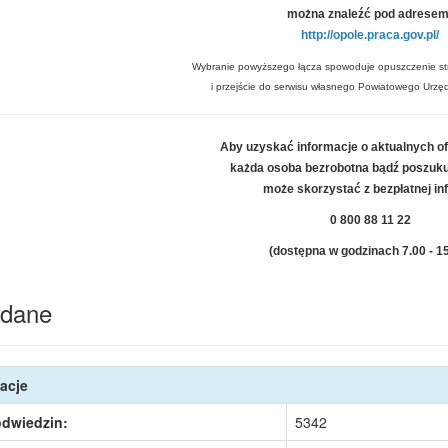
można znaleźć pod adresem
http://opole.praca.gov.pl/
Wybranie powyższego łącza spowoduje opuszczenie st
i przejście do serwisu własnego Powiatowego Urz
Aby uzyskać informacje o aktualnych o
każda osoba bezrobotna bądź poszuk
może skorzystać z bezpłatnej info
0 800 88 11 22
(dostępna w godzinach 7.00 - 1
dane
acje
odwiedzin:
5342