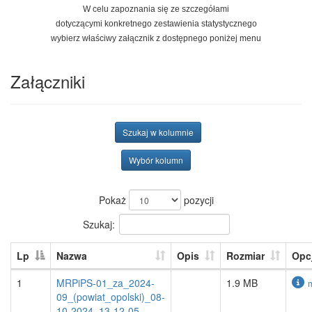
W celu zapoznania się ze szczegółami
dotyczącymi konkretnego zestawienia statystycznego
wybierz właściwy załącznik z dostępnego poniżej menu
Załączniki
Szukaj w kolumnie
Wybór kolumn
Pokaż
pozycji
Szukaj:
Lp
Nazwa
Opis
Rozmiar
Opc
1
MRPiPS-01_za_2024-
1.9 MB
09_(powiat_opolski)_08-
10-2024_13-12-05