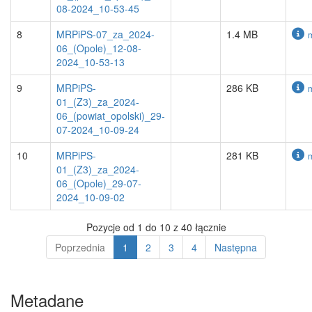
08-2024_10-53-45
8
MRPiPS-07_za_2024-
1.4 MB
06_(Opole)_12-08-
2024_10-53-13
9
MRPiPS-
286 KB
01_(Z3)_za_2024-
06_(powiat_opolski)_29-
07-2024_10-09-24
10
MRPiPS-
281 KB
01_(Z3)_za_2024-
06_(Opole)_29-07-
2024_10-09-02
Pozycje od 1 do 10 z 40 łącznie
Poprzednia
1
2
3
4
Następna
Metadane