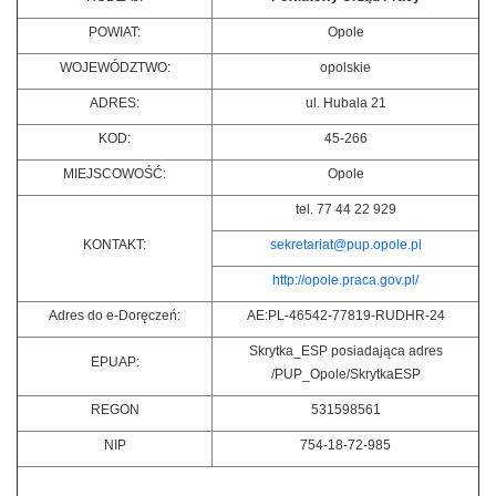
POWIAT:
Opole
WOJEWÓDZTWO:
opolskie
ADRES:
ul. Hubala 21
KOD:
45-266
MIEJSCOWOŚĆ:
Opole
tel. 77 44 22 929
KONTAKT:
sekretariat@pup.opole.pl
http://opole.praca.gov.pl/
Adres do e-Doręczeń:
AE:PL-46542-77819-RUDHR-24
Skrytka_ESP posiadająca adres
EPUAP:
/PUP_Opole/SkrytkaESP
REGON
531598561
NIP
754-18-72-985