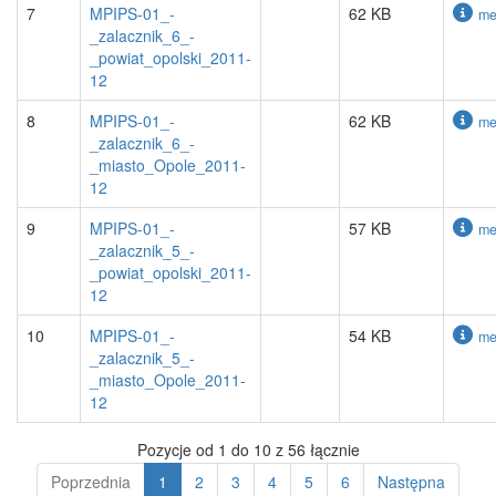
7
MPIPS-01_-
62 KB
me
_zalacznik_6_-
_powiat_opolski_2011-
12
8
MPIPS-01_-
62 KB
me
_zalacznik_6_-
_miasto_Opole_2011-
12
9
MPIPS-01_-
57 KB
me
_zalacznik_5_-
_powiat_opolski_2011-
12
10
MPIPS-01_-
54 KB
me
_zalacznik_5_-
_miasto_Opole_2011-
12
Pozycje od 1 do 10 z 56 łącznie
Poprzednia
1
2
3
4
5
6
Następna