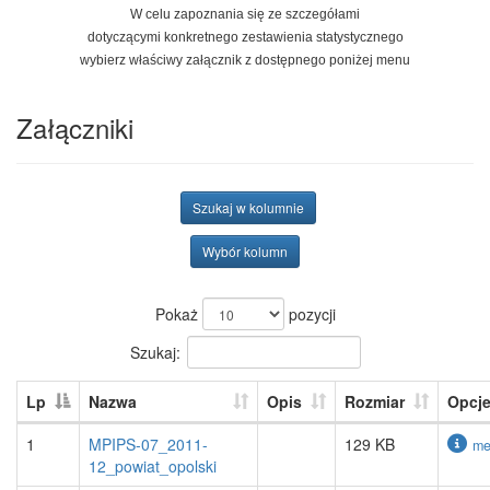
W celu zapoznania się ze szczegółami
dotyczącymi konkretnego zestawienia statystycznego
wybierz właściwy załącznik z dostępnego poniżej menu
Załączniki
Szukaj w kolumnie
Wybór kolumn
Pokaż
pozycji
Szukaj:
Lp
Nazwa
Opis
Rozmiar
Opcj
1
MPIPS-07_2011-
129 KB
me
12_powiat_opolski