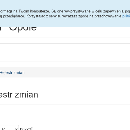
informacji na Twoim komputerze. Są one wykorzystywane w celu zapewnienia po
ej przeglądarce. Korzystając z serwisu wyrażasz zgodę na przechowywanie
plik
P Opole
Rejestr zmian
estr zmian
pozycji