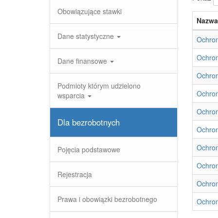
Obowiązujące stawki
Nazwa
Dane statystyczne
Ochro
Ochro
Dane finansowe
Ochro
Podmioty którym udzielono
Ochro
wsparcia
Ochro
Dla bezrobotnych
Ochro
Ochro
Pojęcia podstawowe
Ochro
Rejestracja
Ochro
Prawa i obowiązki bezrobotnego
Ochro